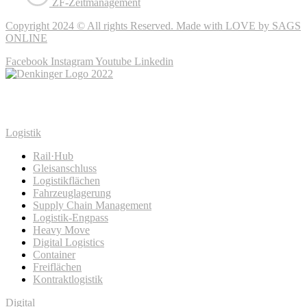
ZF-Zeitmanagement
Copyright 2024 © All rights Reserved. Made with LOVE by SAGS
ONLINE
Facebook
Instagram
Youtube
Linkedin
Logistik
Rail·Hub
Gleisanschluss
Logistikflächen
Fahrzeuglagerung
Supply Chain Management
Logistik-Engpass
Heavy Move
Digital Logistics
Container
Freiflächen
Kontraktlogistik
Digital