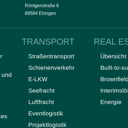
Röntgenstraße 6
89584 Ehingen
TRANSPORT
REAL E
r
Straßentransport
Übersicht
Schienenverkehr
Built-to-su
t und
E-LKW
Brownfiel
Seefracht
Interimsl
Luftfracht
Energie
Eventlogistik
ces
Projektlogistik