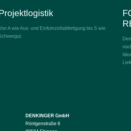
Projektlogistik
F
R
Von A wie Aus- und Einfuhrzollabfertigung bis S wie
Schwergut.
Denk
nach
Idea
Lief
DENKINGER GmbH
Röntgenstraße 6