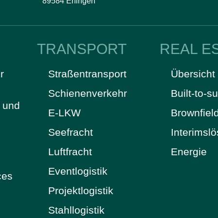
89584 Ehingen
TRANSPORT
REAL E
r
Straßentransport
Übersicht
Schienenverkehr
Built-to-su
t und
E-LKW
Brownfiel
Seefracht
Interimsl
Luftfracht
Energie
Eventlogistik
ces
Projektlogistik
Stahllogistik