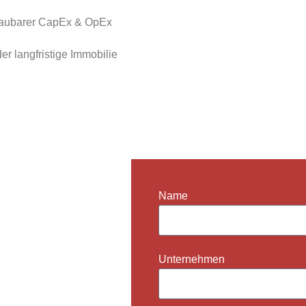
chaubarer CapEx & OpEx
r langfristige Immobilie
ZZIEREN
Name
- und it-bereit, sofort
Unternehmen