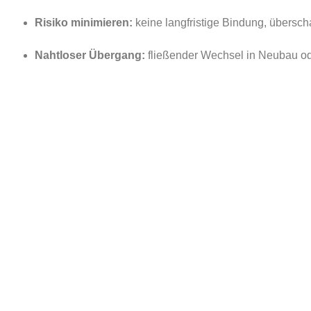
Risiko minimieren:
keine langfristige Bindung, übers
Nahtloser Übergang:
fließender Wechsel in Neubau ode
BEDARF JETZT SKI
Gemeinsam finden wir die passende Übergangslösung — energie
nutzbar.