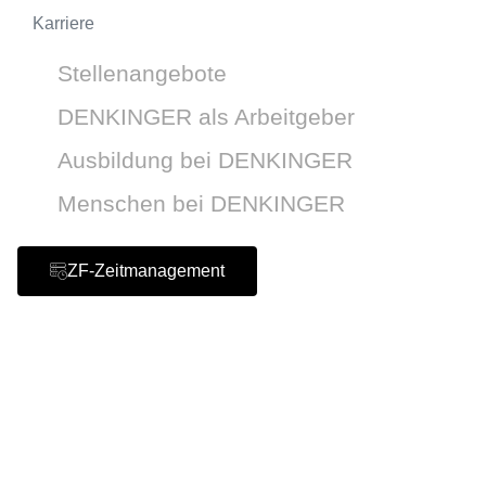
Karriere
Stellenangebote
DENKINGER als Arbeitgeber
Ausbildung bei DENKINGER
Menschen bei DENKINGER
ZF-Zeitmanagement
Copyright 2024 © All rights Reserved. Made with LOVE
by SAGS ONLINE