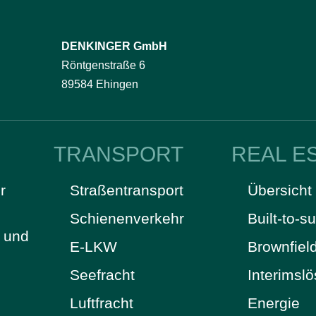
DENKINGER GmbH
Röntgenstraße 6
89584 Ehingen
TRANSPORT
REAL E
r
Straßentransport
Übersicht
Schienenverkehr
Built-to-su
t und
E-LKW
Brownfiel
Seefracht
Interimsl
Luftfracht
Energie