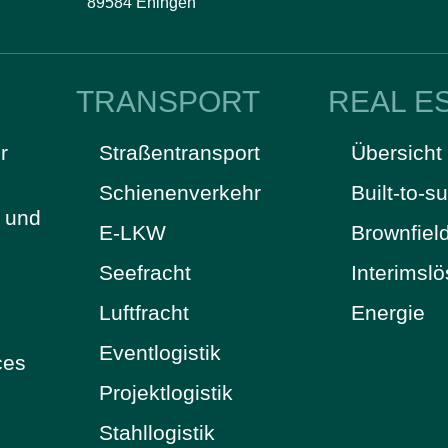
89584 Ehingen
TRANSPORT
REAL E
r
Straßentransport
Übersicht
Schienenverkehr
Built-to-su
t und
E-LKW
Brownfiel
Seefracht
Interimsl
Luftfracht
Energie
Eventlogistik
ces
Projektlogistik
Stahllogistik