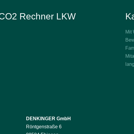
CO2 Rechner LKW
Ka
Mit
Bew
Fam
Mita
lang
DENKINGER GmbH
Röntgenstraße 6