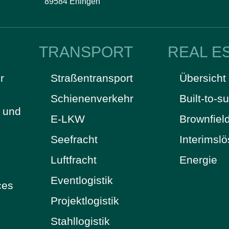
89584 Ehingen
TRANSPORT
REAL E
r
Straßentransport
Übersicht
Schienenverkehr
Built-to-su
t und
E-LKW
Brownfiel
Seefracht
Interimsl
Luftfracht
Energie
Eventlogistik
ces
Projektlogistik
Stahllogistik