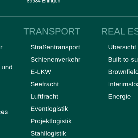
89584 Ehingen
TRANSPORT
REAL E
r
Straßentransport
Übersicht
Schienenverkehr
Built-to-su
t und
E-LKW
Brownfiel
Seefracht
Interimsl
Luftfracht
Energie
Eventlogistik
ces
Projektlogistik
Stahllogistik