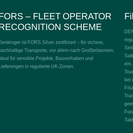
FORS – FLEET OPERATOR
Fi
RECOGNITION SCHEME
DEN
regu
Denkinger ist FORS Silver zertifiziert – für sichere,
Seit
nachhaltige Transporte, vor allem nach Großbritannien.
Sat
Ideal für sensible Projekte, Bauvorhaben und
ein.
Lieferungen in regulierte UK-Zonen.
Tou
bei
Fil
Tran
gee
Food
Tak