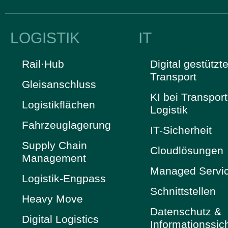
LOGISTIK
IT
Rail·Hub
Digital gestützte
Transport
Gleisanschluss
KI bei Transpor
Logistikflächen
Logistik
Fahrzeuglagerung
IT-Sicherheit
Supply Chain
Cloudlösungen
Management
Managed Servi
Logistik-Engpass
Schnittstellen
Heavy Move
Datenschutz &
Digital Logistics
Informationssic