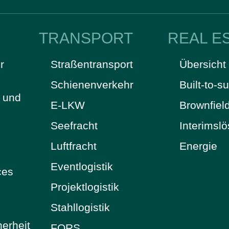
TRANSPORT
REAL E
r
Straßentransport
Übersicht
Schienenverkehr
Built-to-su
t und
E-LKW
Brownfiel
Seefracht
Interimsl
Luftfracht
Energie
Eventlogistik
ces
Projektlogistik
Stahllogistik
herheit
FORS