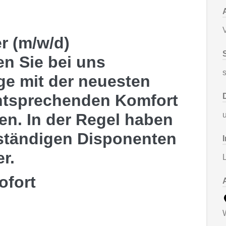
V
er (m/w/d)
en Sie bei uns
s
e mit der neuesten
ntsprechenden Komfort
n. In der Regel haben
u
uständigen Disponenten
r.
L
ofort