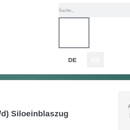
DE
EN
/d) Siloeinblaszug