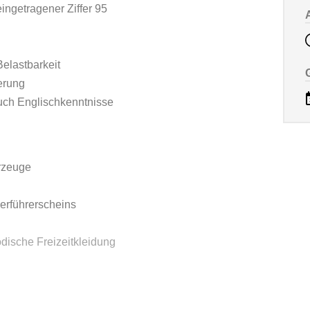
ingetragener Ziffer 95
elastbarkeit
erung
uch Englischkenntnisse
rzeuge
erführerscheins
dische Freizeitkleidung