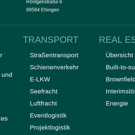
Röntgenstraße 6
89584 Ehingen
TRANSPORT
REAL E
r
Straßentransport
Übersicht
Schienenverkehr
Built-to-su
t und
E-LKW
Brownfiel
Seefracht
Interimsl
Luftfracht
Energie
Eventlogistik
ces
Projektlogistik